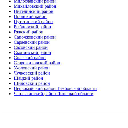
Милославский район
Михайловский район
Пителинский район
Пронский район
Путятинский район
Рыбновский район
Ряжский район
Сапожковский район
Сараевский район
Сасовский район
Скопинский район
Спасский район
Старожиловский район
Ухоловский район
Чучковский район
Шацкий район
Шиловский район
Первомайский район Тамбовской области
Чаплыгинский район Липецкой области