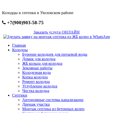
Перейти
к
Колодцы и септики в Ухоловском районе
основному
содержанию
+7(900)903-58-75
Заказать услуги ОНЛАЙН
Главная
Колодцы
Бурение колодцев для питьевой воды
Домик для колодца
ЖБ кольца для колодца
Земляные работы
Колодезная вода
Копка колодца
Ремонт колодца
Углубление колодца
Чистка колодца
Септики
Автономные системы канализации
Дренаж участка
Монтаж септика из бетонных колец